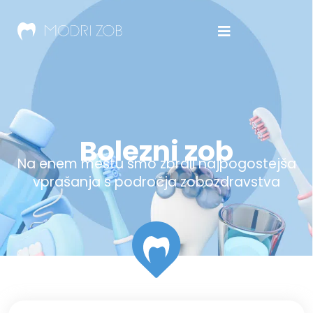
Bolezni zob
Na enem mestu smo zbrali najpogostejša
vprašanja s področja zobozdravstva