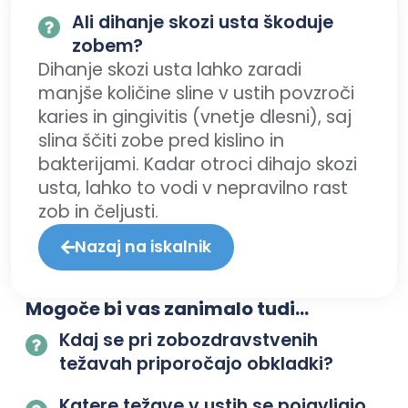
Ali dihanje skozi usta škoduje
zobem?
Dihanje skozi usta lahko zaradi
manjše količine sline v ustih povzroči
karies in gingivitis (vnetje dlesni), saj
slina ščiti zobe pred kislino in
bakterijami. Kadar otroci dihajo skozi
usta, lahko to vodi v nepravilno rast
zob in čeljusti.
Nazaj na iskalnik
Mogoče bi vas zanimalo tudi...
Kdaj se pri zobozdravstvenih
težavah priporočajo obkladki?
Katere težave v ustih se pojavljajo