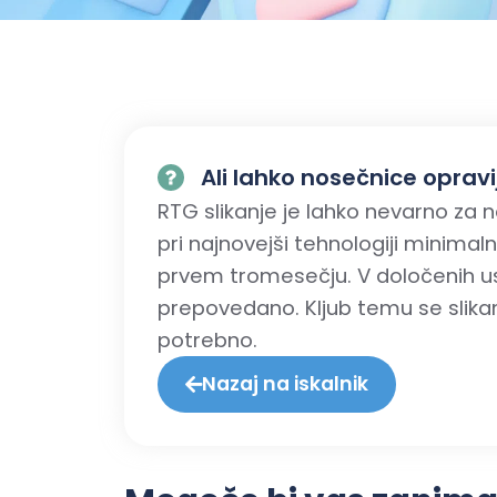
Ali lahko nosečnice opravi
RTG slikanje je lahko nevarno za n
pri najnovejši tehnologiji minima
prvem tromesečju. V določenih us
prepovedano. Kljub temu se slika
potrebno.
Nazaj na iskalnik