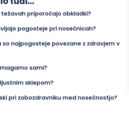
 tudi...
 težavah priporočajo obkladki?
avljajo pogosteje pri nosečnicah?
su so najpogosteje povezane z zdravjem v
 pomagamo sami?
eljustnim sklepom?
biski pri zobozdravniku med nosečnostjo?