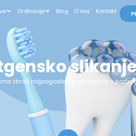
tve
Ordinacije
Blog
O nas
Kontakt
P
tgensko slikanje
o zbrali najpogostejša vprašanja s podro