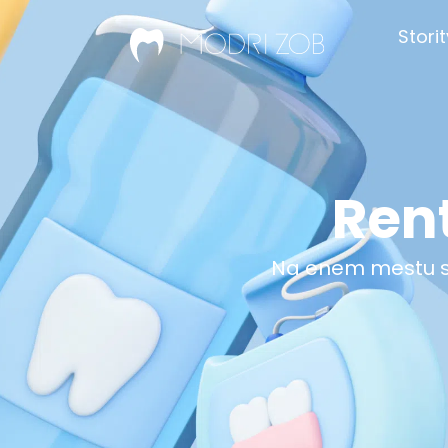
Stori
Ren
Na enem mestu sm