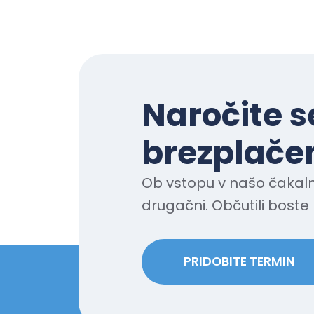
Naročite s
brezplačen
Ob vstopu v našo čakaln
drugačni. Občutili boste 
PRIDOBITE TERMIN