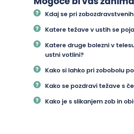
Mogoče bi vas zanimalo
Kdaj se pri zobozdravstvenih
Katere težave v ustih se poj
Katere druge bolezni v tele
ustni votlini?
Kako si lahko pri zobobolu
Kako se pozdravi težave s č
Kako je s slikanjem zob in o