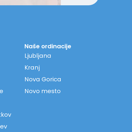
Naše ordinacije
Ljubljana
Kranj
Nova Gorica
ke
Novo mesto
tkov
jev