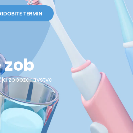
RIDOBITE TERMIN
 zob
čja zobozdravstva