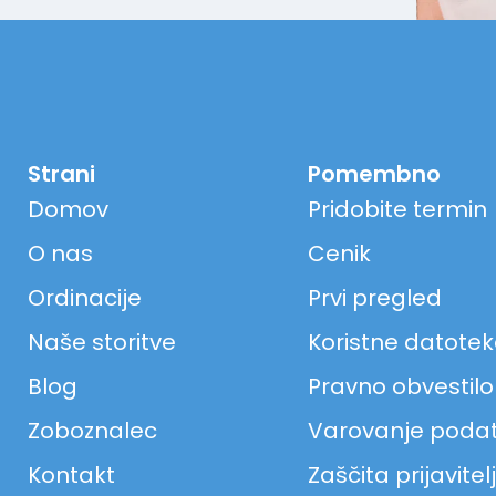
Strani
Pomembno
Domov
Pridobite termin
O nas
Cenik
Ordinacije
Prvi pregled
Naše storitve
Koristne datote
Blog
Pravno obvestilo
Zoboznalec
Varovanje poda
Kontakt
Zaščita prijavitel