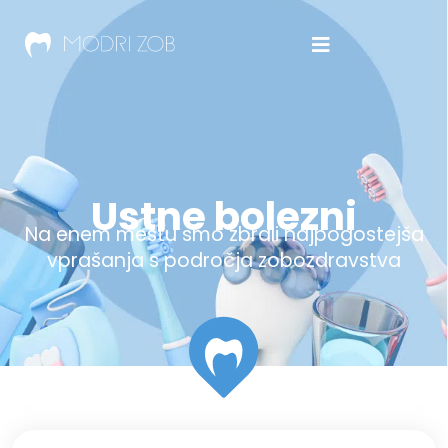
Ustne bolezni
Na enem mestu smo zbrali najpogostejša
vprašanja s področja zobozdravstva