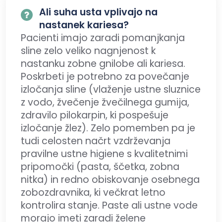
Ali suha usta vplivajo na
nastanek kariesa?
Pacienti imajo zaradi pomanjkanja
sline zelo veliko nagnjenost k
nastanku zobne gnilobe ali kariesa.
Poskrbeti je potrebno za povečanje
izločanja sline (vlaženje ustne sluznice
z vodo, žvečenje žvečilnega gumija,
zdravilo pilokarpin, ki pospešuje
izločanje žlez). Zelo pomemben pa je
tudi celosten načrt vzdrževanja
pravilne ustne higiene s kvalitetnimi
pripomočki (pasta, ščetka, zobna
nitka) in redno obiskovanje osebnega
zobozdravnika, ki večkrat letno
kontrolira stanje. Paste ali ustne vode
morajo imeti zaradi želene