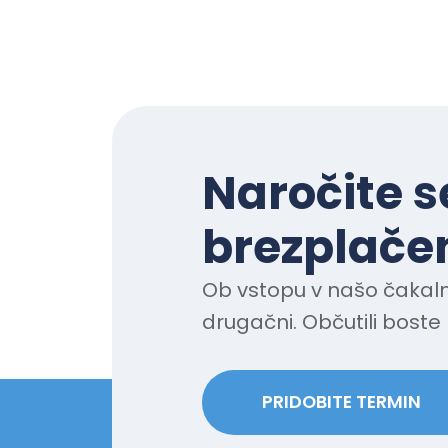
Naročite s
brezplačen
Ob vstopu v našo čakaln
drugačni. Občutili boste 
PRIDOBITE TERMIN