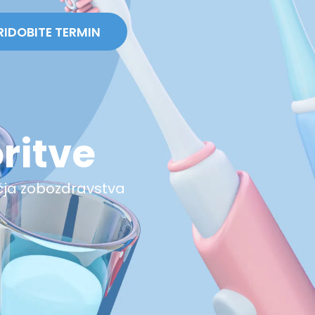
RIDOBITE TERMIN
ritve
čja zobozdravstva