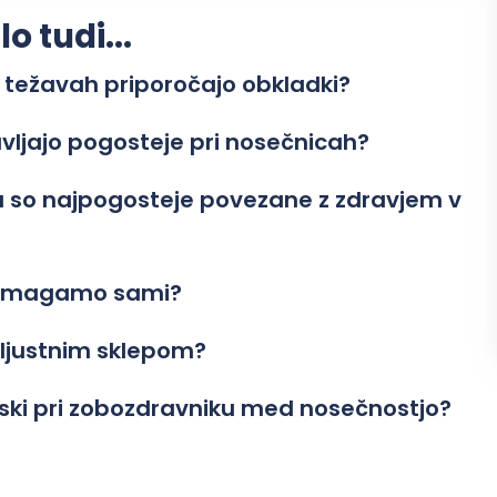
 tudi...
 težavah priporočajo obkladki?
avljajo pogosteje pri nosečnicah?
su so najpogosteje povezane z zdravjem v
 pomagamo sami?
eljustnim sklepom?
biski pri zobozdravniku med nosečnostjo?