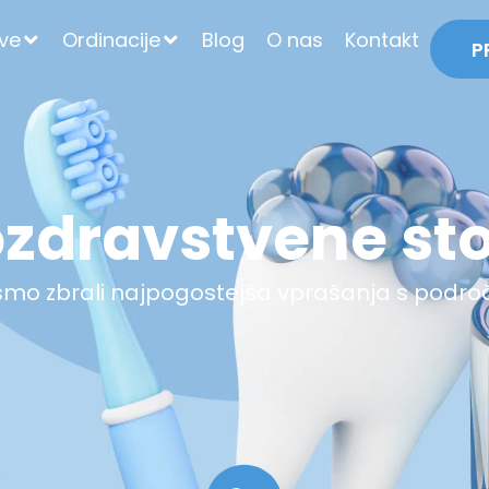
tve
Ordinacije
Blog
O nas
Kontakt
P
zdravstvene sto
o zbrali najpogostejša vprašanja s podro