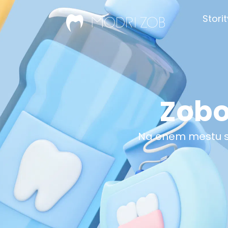
Stori
Zobo
Na enem mestu sm