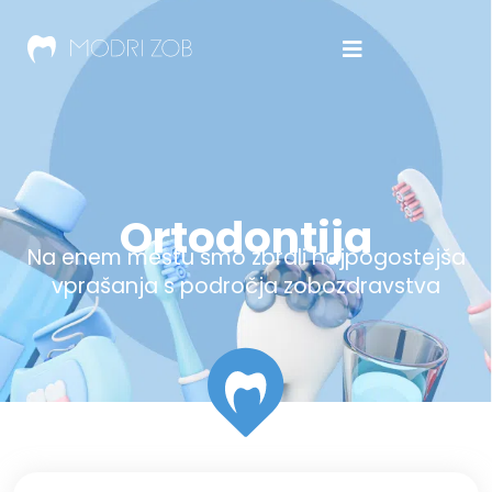
Ortodontija
Na enem mestu smo zbrali najpogostejša
vprašanja s področja zobozdravstva