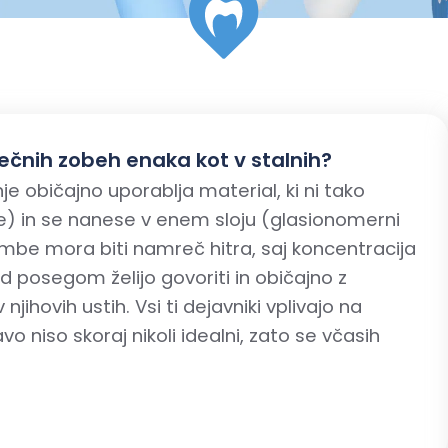
lečnih zobeh enaka kot v stalnih?
e običajno uporablja material, ki ni tako
ine) in se nanese v enem sloju (glasionomerni
mbe mora biti namreč hitra, saj koncentracija
d posegom želijo govoriti in običajno z
njihovih ustih. Vsi ti dejavniki vplivajo na
o niso skoraj nikoli idealni, zato se včasih