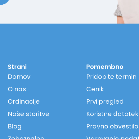
Strani
Pomembno
Domov
Pridobite termin
O nas
Cenik
Ordinacije
Prvi pregled
Naše storitve
Koristne datote
Blog
Pravno obvestilo
Zoboznalec
Varovanje poda