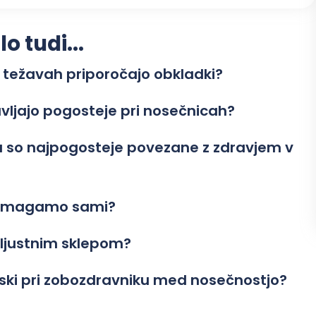
 tudi...
 težavah priporočajo obkladki?
avljajo pogosteje pri nosečnicah?
su so najpogosteje povezane z zdravjem v
 pomagamo sami?
eljustnim sklepom?
biski pri zobozdravniku med nosečnostjo?