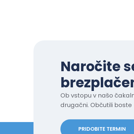
Naročite s
brezplačen
Ob vstopu v našo čakaln
drugačni. Občutili boste 
PRIDOBITE TERMIN