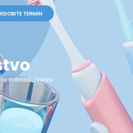
RIDOBITE TERMIN
stvo
čja zobozdravstva