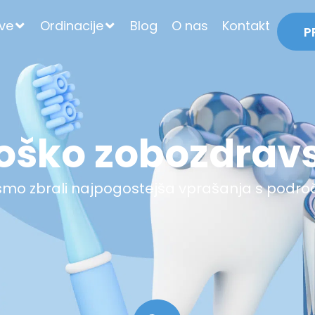
tve
Ordinacije
Blog
O nas
Kontakt
P
oško zobozdrav
o zbrali najpogostejša vprašanja s podro