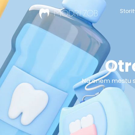
Stori
Otr
Na enem mestu sm