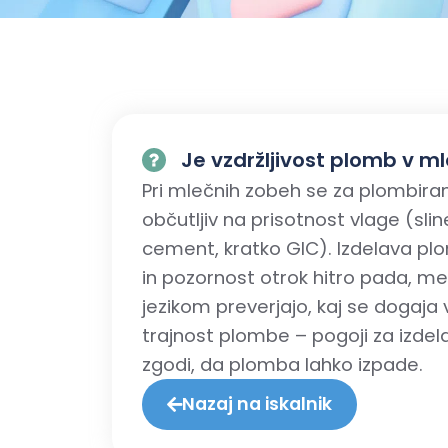
Je vzdržljivost plomb v m
Pri mlečnih zobeh se za plombiranj
občutljiv na prisotnost vlage (sl
cement, kratko GIC). Izdelava plo
in pozornost otrok hitro pada, me
jezikom preverjajo, kaj se dogaja v 
trajnost plombe – pogoji za izdelav
zgodi, da plomba lahko izpade.
Nazaj na iskalnik