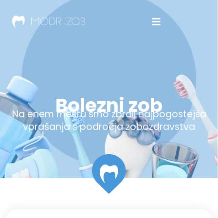
Bolezni zob
Na enem mestu smo zbrali najpogostejša
vprašanja s področja zobozdravstva