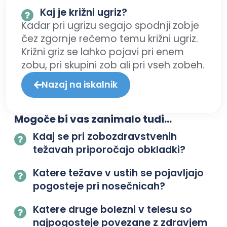
Kaj je križni ugriz?
Kadar pri ugrizu segajo spodnji zobje
čez zgornje rečemo temu križni ugriz.
Križni griz se lahko pojavi pri enem
zobu, pri skupini zob ali pri vseh zobeh.
Nazaj na iskalnik
Mogoče bi vas zanimalo tudi...
Kdaj se pri zobozdravstvenih
težavah priporočajo obkladki?
Katere težave v ustih se pojavljajo
pogosteje pri nosečnicah?
Katere druge bolezni v telesu so
najpogosteje povezane z zdravjem