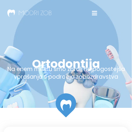
Ortodontija
Na enem mestu smo zbrali najpogostejša
vprašanja s področja zobozdravstva