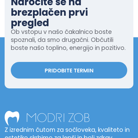
Naročite se na
brezplačen prvi
pregled
Ob vstopu v našo čakalnico boste
spoznali, da smo drugačni. Občutili
boste našo toplino, energijo in pozitivo.
PRIDOBITE TERMIN
Z izrednim čutom za sočloveka, kvaliteto in
estetiko skrbimo za lepši in bolj zdrav