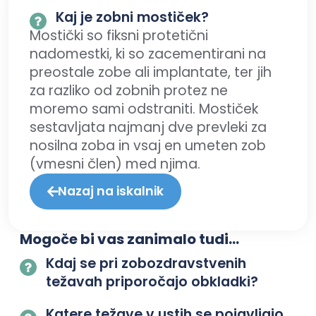
Kaj je zobni mostiček?
Mostički so fiksni protetični
nadomestki, ki so zacementirani na
preostale zobe ali implantate, ter jih
za razliko od zobnih protez ne
moremo sami odstraniti. Mostiček
sestavljata najmanj dve prevleki za
nosilna zoba in vsaj en umeten zob
(vmesni člen) med njima.
Nazaj na iskalnik
Mogoče bi vas zanimalo tudi...
Kdaj se pri zobozdravstvenih
težavah priporočajo obkladki?
Katere težave v ustih se pojavljajo