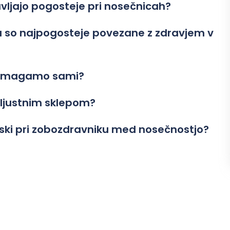
avljajo pogosteje pri nosečnicah?
su so najpogosteje povezane z zdravjem v
 pomagamo sami?
eljustnim sklepom?
biski pri zobozdravniku med nosečnostjo?