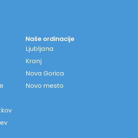
Naše ordinacije
Ljubljana
Kranj
Nova Gorica
ke
Novo mesto
tkov
jev