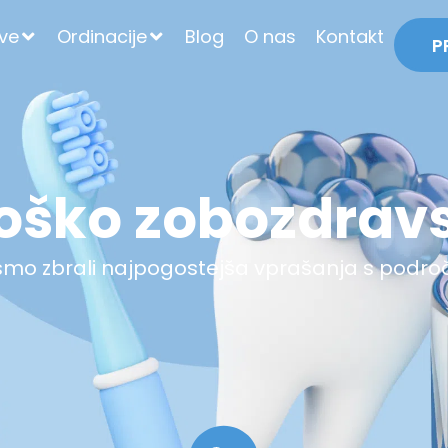
tve
Ordinacije
Blog
O nas
Kontakt
P
oško zobozdrav
o zbrali najpogostejša vprašanja s podro