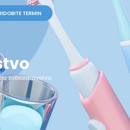
RIDOBITE TERMIN
stvo
čja zobozdravstva