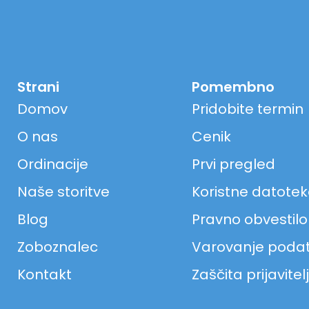
Strani
Pomembno
Domov
Pridobite termin
O nas
Cenik
Ordinacije
Prvi pregled
Naše storitve
Koristne datote
Blog
Pravno obvestilo
Zoboznalec
Varovanje poda
Kontakt
Zaščita prijavitel