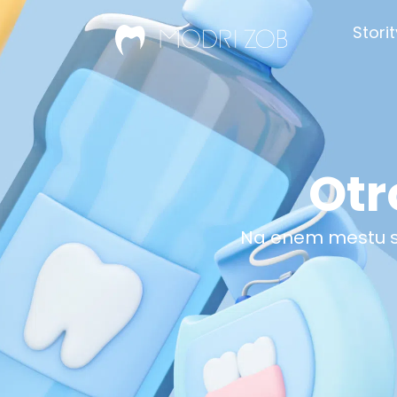
Stori
Otr
Na enem mestu sm