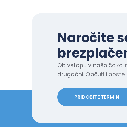
Naročite s
brezplačen
Ob vstopu v našo čakaln
drugačni. Občutili boste 
PRIDOBITE TERMIN