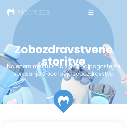
Zobozdravstvene
storitve
Na enem mestu smo zbrali najpogostejša
vprašanja s področja zobozdravstva