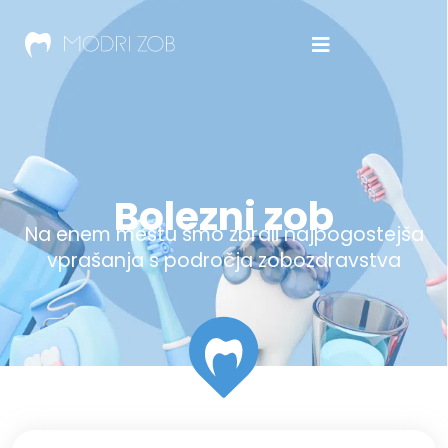
Bolezni zob
Na enem mestu smo zbrali najpogostejša
vprašanja s področja zobozdravstva