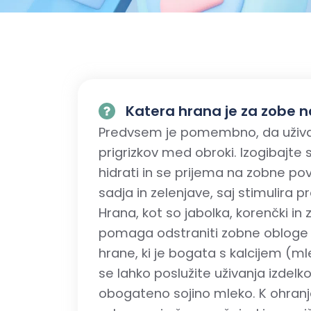
Katera hrana je za zobe n
Predvsem je pomembno, da uživa
prigrizkov med obroki. Izogibajte 
hidrati in se prijema na zobne pov
sadja in zelenjave, saj stimulira p
Hrana, kot so jabolka, korenčki in 
pomaga odstraniti zobne obloge in
hrane, ki je bogata s kalcijem (mle
se lahko poslužite uživanja izdelk
obogateno sojino mleko. K ohranj