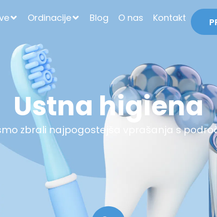
tve
Ordinacije
Blog
O nas
Kontakt
P
Ustna higiena
o zbrali najpogostejša vprašanja s podro