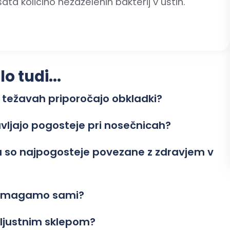
ata količino nezaželenih bakterij v ustih.
 tudi...
 težavah priporočajo obkladki?
avljajo pogosteje pri nosečnicah?
su so najpogosteje povezane z zdravjem v
 pomagamo sami?
eljustnim sklepom?