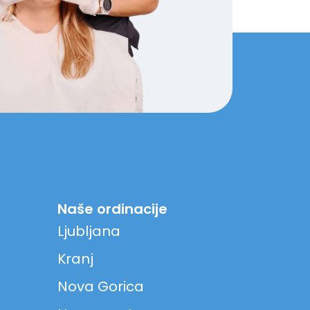
Naše ordinacije
Ljubljana
Kranj
Nova Gorica