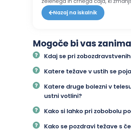
zelenega in črnega čaja, ki zmanjš
Nazaj na iskalnik
Mogoče bi vas zanimalo
Kdaj se pri zobozdravstvenih
Katere težave v ustih se poj
Katere druge bolezni v tele
ustni votlini?
Kako si lahko pri zobobolu
Kako se pozdravi težave s č