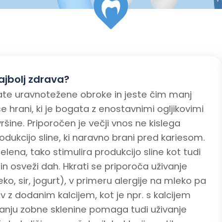
ajbolj zdrava?
te uravnotežene obroke in jeste čim manj
se hrani, ki je bogata z enostavnimi ogljikovimi
ršine. Priporočen je večji vnos ne kislega
rodukcijo sline, ki naravno brani pred kariesom.
zelena, tako stimulira produkcijo sline kot tudi
 osveži dah. Hkrati se priporoča uživanje
ko, sir, jogurt), v primeru alergije na mleko pa
ov z dodanim kalcijem, kot je npr. s kalcijem
anju zobne sklenine pomaga tudi uživanje