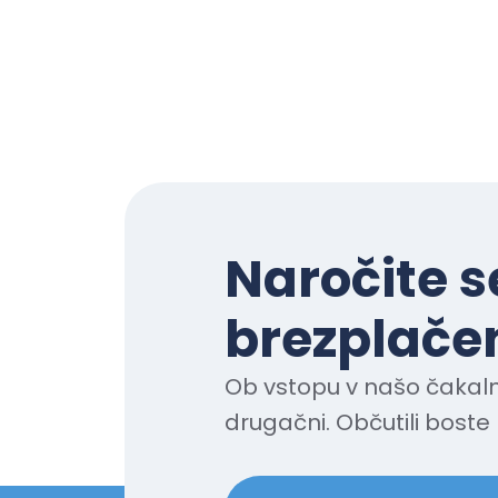
Naročite s
brezplačen
Ob vstopu v našo čakaln
drugačni. Občutili boste 