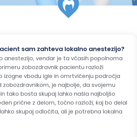
pacient sam zahteva lokalno anestezijo?
o anestezijo, vendar je ta včasih popolnoma
primeru zobozdravnik pacientu razloži
ko izogne vbodu igle in omrtvičenju področja
d zobozdravnikom, je najbolje, da svojemu
in tako bosta skupaj lahko našla najboljšo
den prične z delom, točno razloži, kaj bo delal
lahko skupaj odločita, ali je potrebna lokalna