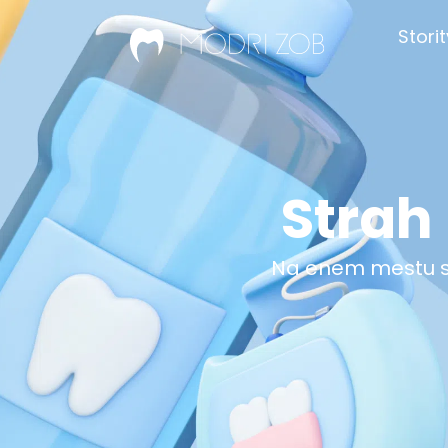
Stori
Strah
Na enem mestu sm