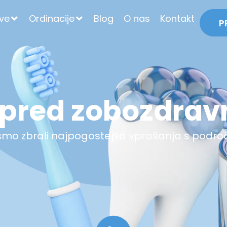
tve
Ordinacije
Blog
O nas
Kontakt
P
 pred zobozdra
o zbrali najpogostejša vprašanja s podro