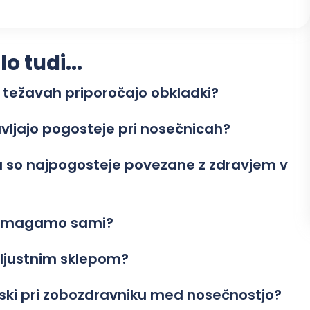
 tudi...
 težavah priporočajo obkladki?
avljajo pogosteje pri nosečnicah?
su so najpogosteje povezane z zdravjem v
 pomagamo sami?
eljustnim sklepom?
biski pri zobozdravniku med nosečnostjo?