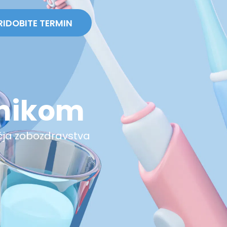
RIDOBITE TERMIN
vnikom
čja zobozdravstva