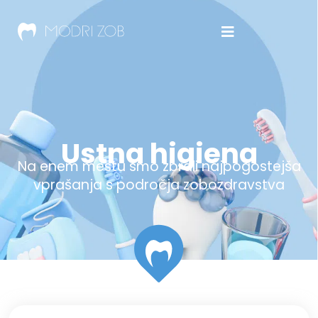
Ustna higiena
Na enem mestu smo zbrali najpogostejša
vprašanja s področja zobozdravstva