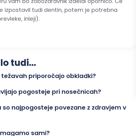
eru vam bo zobozdravnik izdelal opornico. Če
je izpostavil tudi dentin, potem je potrebna
evleke, inleji).
 tudi...
 težavah priporočajo obkladki?
avljajo pogosteje pri nosečnicah?
su so najpogosteje povezane z zdravjem v
 pomagamo sami?