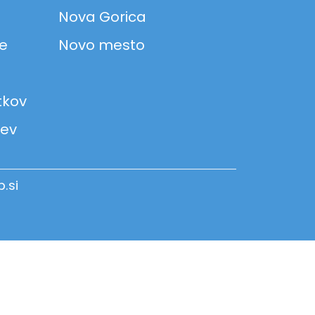
Nova Gorica
ke
Novo mesto
tkov
jev
b.si