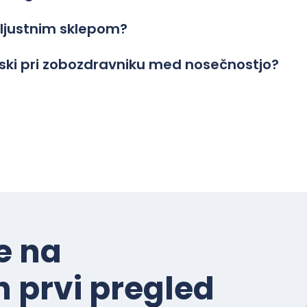
eljustnim sklepom?
biski pri zobozdravniku med nosečnostjo?
e na
 prvi pregled