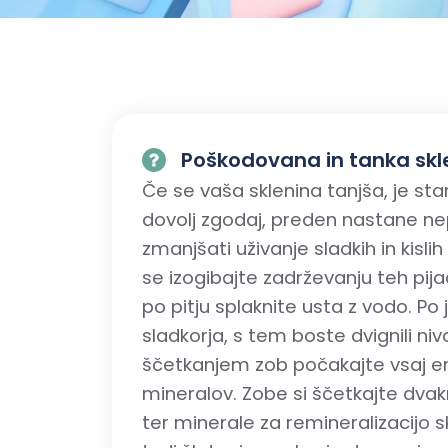
Poškodovana in tanka sklen
Če se vaša sklenina tanjša, je st
dovolj zgodaj, preden nastane nepo
zmanjšati uživanje sladkih in kislih 
se izogibajte zadrževanju teh pijač
po pitju splaknite usta z vodo. Po
sladkorja, s tem boste dvignili nivo s
ščetkanjem zob počakajte vsaj eno
mineralov. Zobe si ščetkajte dvak
ter minerale za remineralizacijo 