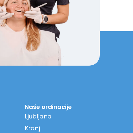
Naše ordinacije
Ljubljana
Kranj