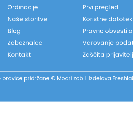
Ordinacije
Prvi pregled
Naše storitve
Koristne datote
Blog
Pravno obvestilo
Zoboznalec
Varovanje poda
Kontakt
Zaščita prijavitel
 pravice pridržane © Modri zob I Izdelava
Freshla