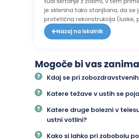
tudi škrtanje z zobmi, v tem prim
je sklenina tako stanjšana, da se 
protetična rekonstrukcija (luske, pr
Nazaj na iskalnik
Mogoče bi vas zanimalo
Kdaj se pri zobozdravstvenih
Katere težave v ustih se poj
Katere druge bolezni v tele
ustni votlini?
Kako si lahko pri zobobolu