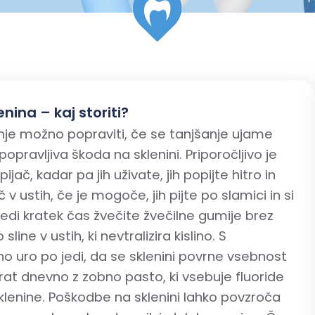
ina – kaj storiti?
anje možno popraviti, če se tanjšanje ujame
pravljiva škoda na sklenini. Priporočljivo je
pijač, kadar pa jih uživate, jih popijte hitro in
 v ustih, če je mogoče, jih pijte po slamici in si
 jedi kratek čas žvečite žvečilne gumije brez
line v ustih, ki nevtralizira kislino. S
 uro po jedi, da se sklenini povrne vsebnost
rat dnevno z zobno pasto, ki vsebuje fluoride
sklenine. Poškodbe na sklenini lahko povzroča